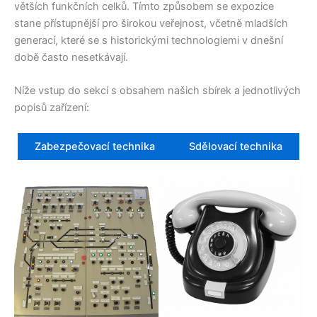
větších funkčních celků. Tímto způsobem se expozice
stane přístupnější pro širokou veřejnost, včetně mladších
generací, které se s historickými technologiemi v dnešní
době často nesetkávají.
Níže vstup do sekcí s obsahem našich sbírek a jednotlivých
popisů zařízení:
Zabezpečovací technika
Sdělovací technika