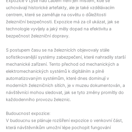
Expozice v Lysé nad Labem není jen místem, kde se
uchovávají historické artefakty, ale je také vzdělávacím
centrem, které se zaměřuje na osvětu o důležitosti
železniční bezpečnosti. Expozice má za cíl ukázat, jak se
technologie vyvíjely a jaký měly dopad na efektivitu a
bezpečnost železniční dopravy.
S postupem času se na železnicích objevovaly stále
sofistikovanější systémy zabezpečení, které nahradily starší
mechanické zařízení. Tento přechod od mechanických a
elektromechanických systémů k digitálním a plně
automatizovaným systémům, které dnes dominují v
moderních železničních sítích, je v muzeu dokumentován, a
návštěvníci mohou sledovat, jak se tyto změny promítly do
každodenního provozu železnic.
Budoucnost expozice:
V budoucnu se plánuje rozšíření expozice o venkovní část,
která návštěvníkům umožní lépe pochopit fungování