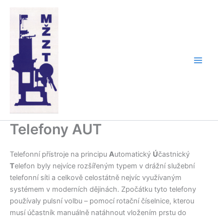
Přeskočit
na
obsah
Telefony AUT
Telefonní přístroje na principu
A
utomatický
Ú
častnický
T
elefon byly nejvíce rozšířeným typem v drážní služební
telefonní síti a celkově celostátně nejvíc využívaným
systémem v moderních dějinách. Zpočátku tyto telefony
používaly pulsní volbu – pomocí rotační číselnice, kterou
musí účastník manuálně natáhnout vložením prstu do