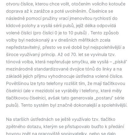
otvoru číslice, kterou chce volit, otočením volicího kotouče
doprava až k zarážce a poté uvolněním. Číselnice se
následně pomocí pružiny vrací jmenovitou rychlostí do
klidové polohy a vysílá sérii pulsů, jejíž délka odpovídá
volené číslici (pro čislici 0 je to 10 pulsů) . Tento způsob
volby byl nedokonalý a v dnešních měřítkách zcela
nepředstavitelný, přesto ve své době byl nejspolehlivější a
široce využívaný princip. Až od 70. let se vyvinula tzv.
tónová volba, která nepřerušuje smyčku, ale vysílá – „píská“
mezinárodně standardizované dvojice tónů do linky a na
základě jejich příjmu vyhodnocuje ústředna volené číslice.
Povětšinou lze tyto telefony rozlišit tím, že mají tlačítkovou
číselnici (ale v mezidobí se vyráběly i telefony, které měly
tlačítkovou číselnici, avšak tato generovala „postaru“ série
pulsů). Tento systém byl značně dokonalejší a spolehlivější.
Na starších ústřednách se ještě využívalo tzv. tlačítko
zpětného dotazu, kterým se přistupovalo buďto k předání
hovoru zpět na pracoviště spojovatelky, nebo se dalo