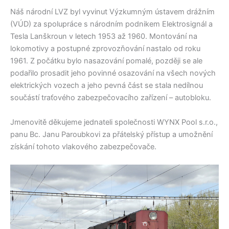
Náš národní LVZ byl vyvinut Výzkumným ústavem drážním
(VÚD) za spolupráce s národním podnikem Elektrosignál a
Tesla Lanškroun v letech 1953 až 1960. Montování na
lokomotivy a postupné zprovozňování nastalo od roku
1961. Z počátku bylo nasazování pomalé, později se ale
podařilo prosadit jeho povinné osazování na všech nových
elektrických vozech a jeho pevná část se stala nedílnou
součástí traťového zabezpečovacího zařízení – autobloku.
Jmenovitě děkujeme jednateli společnosti WYNX Pool s.r.o.,
panu Bc. Janu Paroubkovi za přátelský přístup a umožnění
získání tohoto vlakového zabezpečovače.