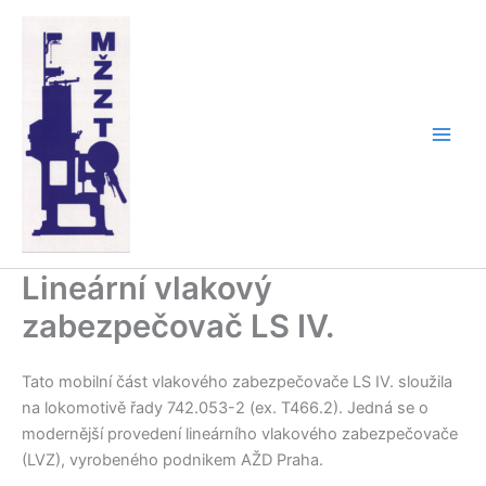
Přeskočit
na
obsah
Lineární vlakový
zabezpečovač LS IV.
Tato mobilní část vlakového zabezpečovače LS IV. sloužila
na lokomotivě řady 742.053-2 (ex. T466.2). Jedná se o
modernější provedení lineárního vlakového zabezpečovače
(LVZ), vyrobeného podnikem AŽD Praha.